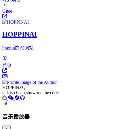
Gitee
HOPPINAI
hoppin的AI网站
首页
HOPPINZQ
talk is cheap,show me the code
音乐播放器