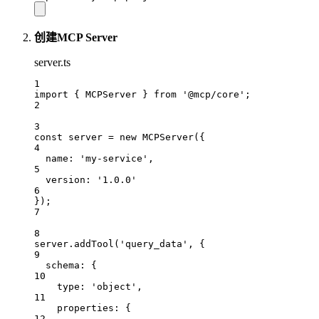
创建MCP Server
server.ts
1
import
 { MCPServer } 
from
'@mcp/core'
;
2
3
const
server
=
new
MCPServer
({
4
name: 
'my-service'
,
5
version: 
'1.0.0'
6
});
7
8
server.
addTool
(
'query_data'
, {
9
schema: {
10
type: 
'object'
,
11
properties: {
12