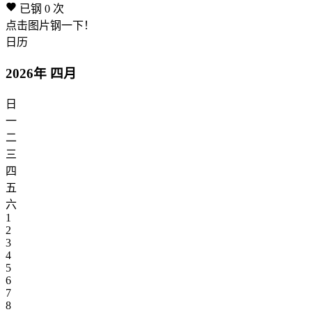
已钢
0
次
点击图片钢一下！
日历
2026年 四月
日
一
二
三
四
五
六
1
2
3
4
5
6
7
8