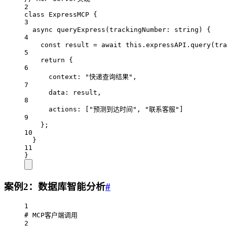
2
class
ExpressMCP
 {
3
async
queryExpress
(
trackingNumber
:
string
) {
4
const
result
=
await
this
.expressAPI.
query
(tra
5
return
 {
6
context: 
"快递查询结果"
,
7
data: result,
8
actions: [
"预测到达时间"
, 
"联系客服"
]
9
};
10
}
11
}
案例2：数据库智能分析
#
1
# MCP客户端调用
2