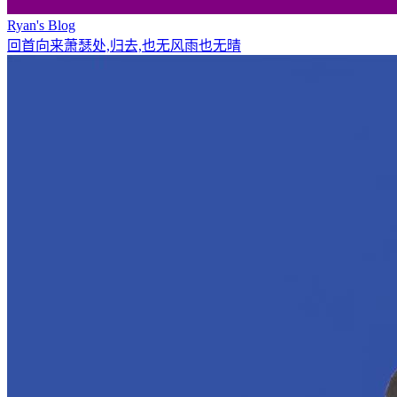
Ryan's Blog
回首向来萧瑟处,归去,也无风雨也无晴