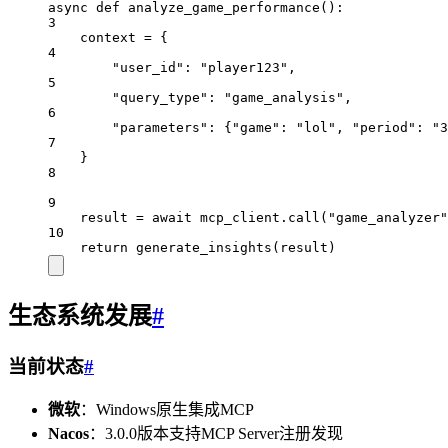
async
def
analyze_game_performance
():
3
context 
=
 {
4
"user_id"
: 
"player123"
,
5
"query_type"
: 
"game_analysis"
,
6
"parameters"
: {
"game"
: 
"lol"
, 
"period"
: 
"3
7
}
8
9
result 
=
await
 mcp_client.call(
"game_analyzer"
10
return
 generate_insights(result)
生态系统发展
#
当前状态
#
微软
：Windows原生集成MCP
Nacos
：3.0.0版本支持MCP Server注册发现