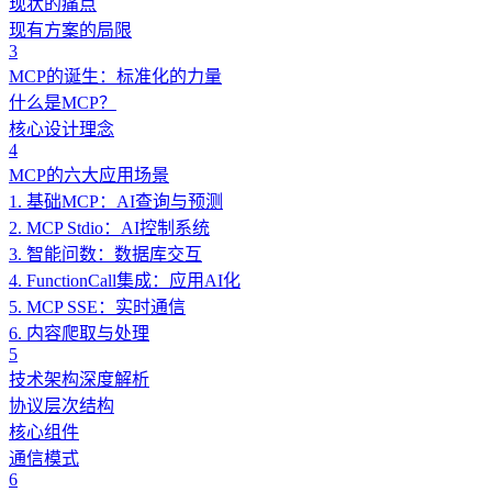
现状的痛点
现有方案的局限
3
MCP的诞生：标准化的力量
什么是MCP？
核心设计理念
4
MCP的六大应用场景
1. 基础MCP：AI查询与预测
2. MCP Stdio：AI控制系统
3. 智能问数：数据库交互
4. FunctionCall集成：应用AI化
5. MCP SSE：实时通信
6. 内容爬取与处理
5
技术架构深度解析
协议层次结构
核心组件
通信模式
6