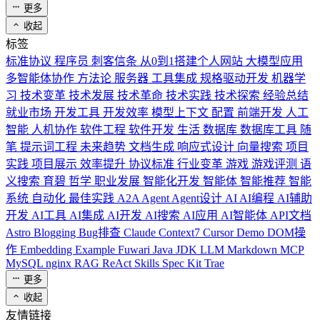
更多
收起
标签
标准协议
程序员
刺客信条
从0到1搭建个人网站
大模型应用
多智能体协作
方法论
服务器
工具集成
规格驱动开发
机器学
习
技术变革
技术发展
技术革命
技术实践
技术探索
经验总结
就业市场
开发工具
开发效率
模型上下文
配置
前端开发
人工
智能
人机协作
软件工程
软件开发
生活
数据库
数据库工具
随
笔
提示词工程
未来趋势
文档生成
响应式设计
向量搜索
项目
实践
项目展示
效率提升
协议标准
行业变革
游戏
游戏评测
语
义搜索
育碧
哲学
职业发展
智能化开发
智能体
智能推荐
智能
系统
自动化
最佳实践
A2A
Agent
Agent设计
AI
AI编程
AI辅助
开发
AI工具
AI集成
AI开发
AI搜索
AI应用
AI智能体
API文档
Astro
Blogging
Bug排查
Claude
Context7
Cursor
Demo
DOM操
作
Embedding
Example
Fuwari
Java
JDK
LLM
Markdown
MCP
MySQL
nginx
RAG
ReAct
Skills
Spec Kit
Trae
更多
收起
友情链接