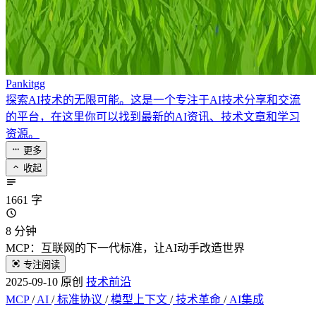
Pankitgg
探索AI技术的无限可能。这是一个专注于AI技术分享和交流
的平台，在这里你可以找到最新的AI资讯、技术文章和学习
资源。
更多
收起
1661 字
8 分钟
MCP：互联网的下一代标准，让AI动手改造世界
专注阅读
2025-09-10
原创
技术前沿
MCP
/
AI
/
标准协议
/
模型上下文
/
技术革命
/
AI集成