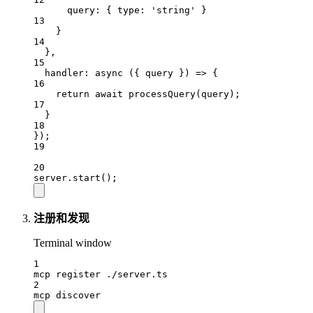
query: { type: 
'string'
 }
13
}
14
},
15
handler
: 
async
 ({ 
query
 }) 
=>
 {
16
return
await
processQuery
(query);
17
}
18
});
19
20
server.
start
();
注册和发现
Terminal window
1
mcp
register
./server.ts
2
mcp
discover